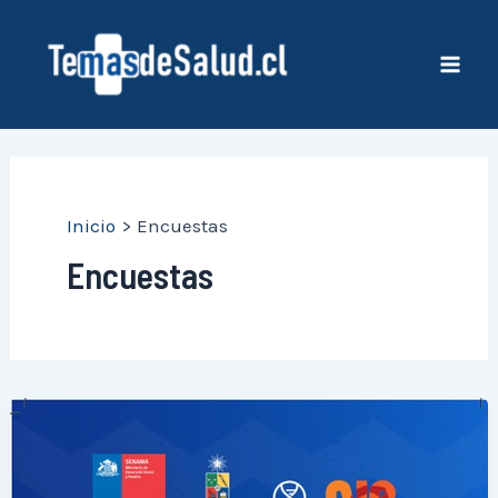
Ir
al
contenido
Mai
Men
Inicio
Encuestas
Encuestas