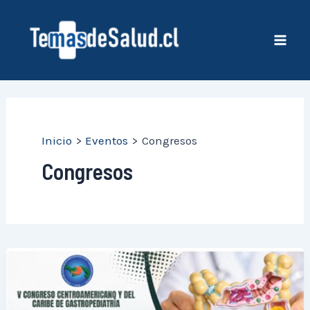
Ir
al
contenido
Mai
Men
Inicio
Eventos
Congresos
Congresos