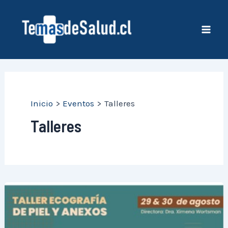
Ir
al
contenido
Mai
Men
Inicio
Eventos
Talleres
Talleres