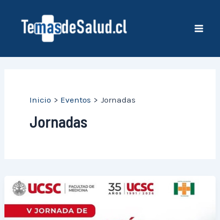
Ir
al
contenido
Mai
Men
Inicio
Eventos
Jornadas
Jornadas