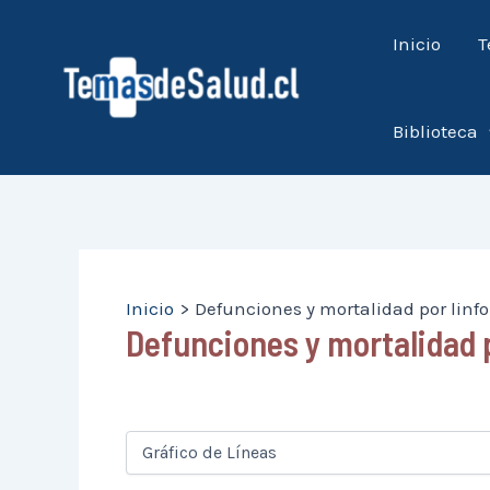
Ir
Inicio
T
al
contenido
Biblioteca
Inicio
Defunciones y mortalidad por lin
Defunciones y mortalidad 