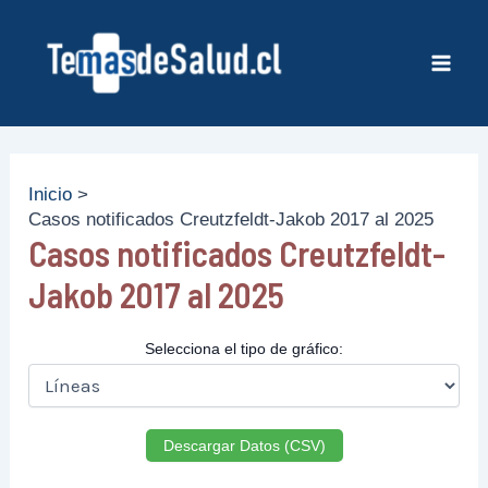
Ir
al
contenido
Mai
Men
Inicio
Casos notificados Creutzfeldt-Jakob 2017 al 2025
Casos notificados Creutzfeldt-
Jakob 2017 al 2025
Selecciona el tipo de gráfico:
Descargar Datos (CSV)