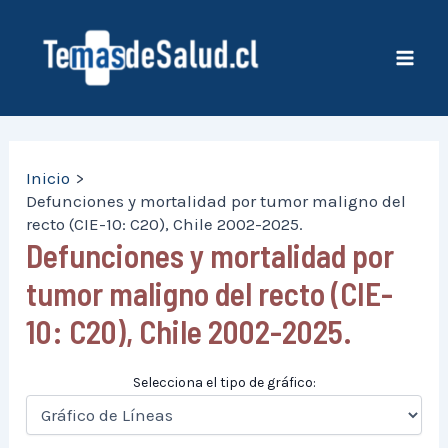
Ir
al
contenido
Mai
Men
Inicio
Defunciones y mortalidad por tumor maligno del
recto (CIE-10: C20), Chile 2002-2025.
Defunciones y mortalidad por
tumor maligno del recto (CIE-
10: C20), Chile 2002-2025.
Selecciona el tipo de gráfico: