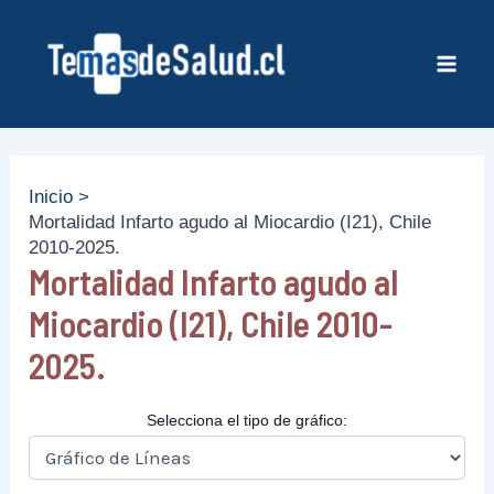
Ir
al
contenido
Mai
Men
Inicio
Mortalidad Infarto agudo al Miocardio (I21), Chile
2010-2025.
Mortalidad Infarto agudo al
Miocardio (I21), Chile 2010-
2025.
Selecciona el tipo de gráfico: