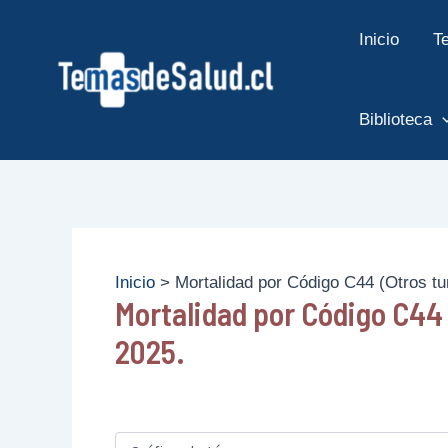
Ir
Inicio
T
al
contenido
Biblioteca
Inicio
Mortalidad por Código C44 (Otros t
Mortalidad por Código C44
2025.