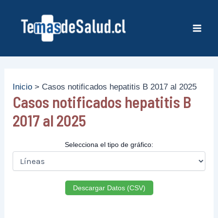
Ir
al
contenido
Mai
Men
Inicio
Casos notificados hepatitis B 2017 al 2025
Casos notificados hepatitis B
2017 al 2025
Selecciona el tipo de gráfico:
Descargar Datos (CSV)