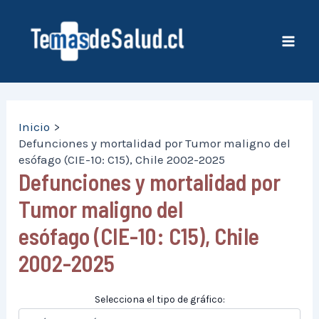
Ir
al
contenido
Mai
Men
Inicio
Defunciones y mortalidad por Tumor maligno del
esófago (CIE-10: C15), Chile 2002-2025
Defunciones y mortalidad por
Tumor maligno del
esófago (CIE-10: C15), Chile
2002-2025
Selecciona el tipo de gráfico: