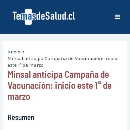
Ir
al
contenido
Mai
Men
Inicio
Minsal anticipa Campaña de Vacunación: inicio
este 1° de marzo
Minsal anticipa Campaña de
Vacunación: inicio este 1° de
marzo
Resumen