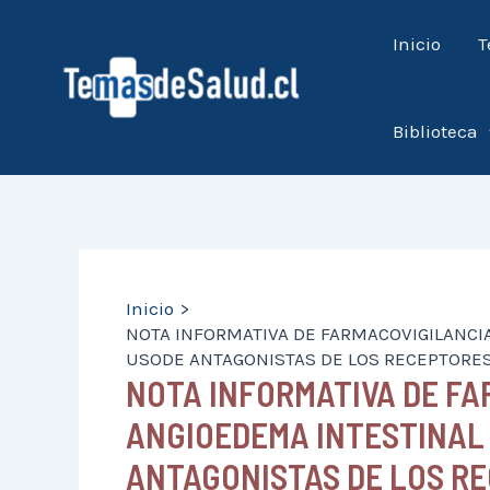
Ir
Inicio
T
al
contenido
Biblioteca
Inicio
NOTA INFORMATIVA DE FARMACOVIGILANCIA
USODE ANTAGONISTAS DE LOS RECEPTORES D
NOTA INFORMATIVA DE FA
ANGIOEDEMA INTESTINAL
ANTAGONISTAS DE LOS RE