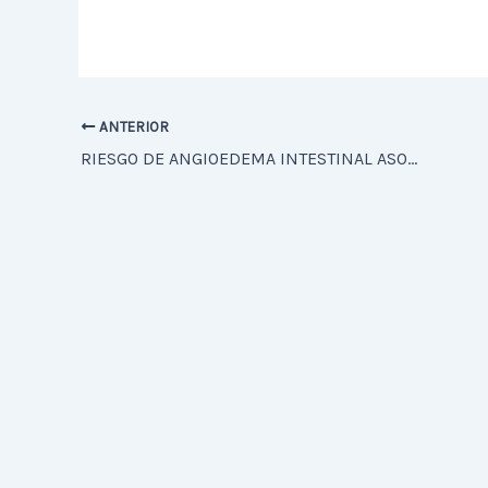
ANTERIOR
RIESGO DE ANGIOEDEMA INTESTINAL ASOCIADO AL USO DE ANTAGONISTAS DE LOS RECEPTORES DE ANGIOTENSINA II (ARA II).