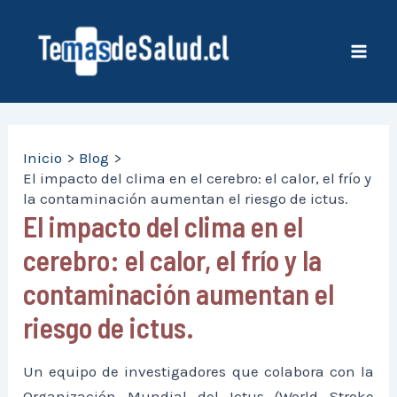
Ir
al
contenido
Mai
Men
Inicio
Blog
El impacto del clima en el cerebro: el calor, el frío y
la contaminación aumentan el riesgo de ictus.
El impacto del clima en el
cerebro: el calor, el frío y la
contaminación aumentan el
riesgo de ictus.
Un equipo de investigadores que colabora con la
Organización Mundial del Ictus (World Stroke