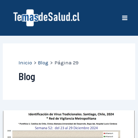
Ir
al
contenido
Mai
Men
Inicio
Blog
Página 29
Blog