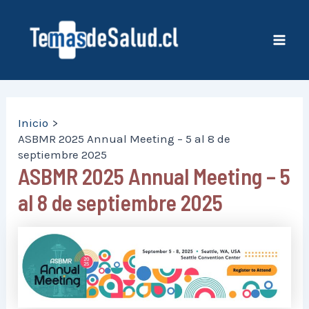
Ir
al
contenido
Mai
Men
Inicio
ASBMR 2025 Annual Meeting – 5 al 8 de
septiembre 2025
ASBMR 2025 Annual Meeting – 5
al 8 de septiembre 2025