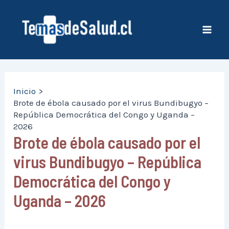
Ir
al
contenido
Mai
Men
Inicio
Brote de ébola causado por el virus Bundibugyo –
República Democrática del Congo y Uganda –
2026
Brote de ébola causado por el
virus Bundibugyo – República
Democrática del Congo y
Uganda – 2026