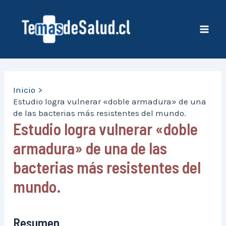
Ir
al
contenido
Mai
Men
Inicio
Estudio logra vulnerar «doble armadura» de una
de las bacterias más resistentes del mundo.
Estudio logra vulnerar «doble
armadura» de una de las
bacterias más resistentes del
mundo.
Resumen