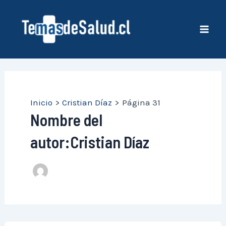
Ir
al
contenido
Mai
Men
Inicio
Cristian Díaz
Página 31
Nombre del
autor:Cristian Díaz