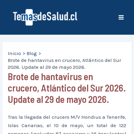
Ir
al
contenido
Mai
Men
Inicio
Blog
Brote de hantavirus en crucero, Atlántico del Sur
2026. Update al 29 de mayo 2026.
Brote de hantavirus en
crucero, Atlántico del Sur 2026.
Update al 29 de mayo 2026.
Tras la llegada del crucero M/V Hondius a Tenerife,
Islas Canarias, el 10 de mayo, un total de 122
personas (incluidos 87 pasajeros y 35 tripulantes)