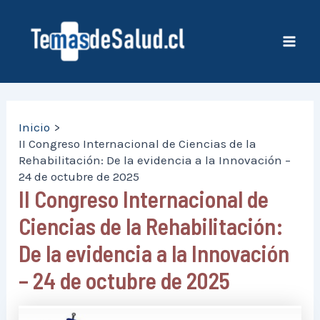
Ir
al
contenido
Mai
Men
Inicio
II Congreso Internacional de Ciencias de la
Rehabilitación: De la evidencia a la Innovación –
24 de octubre de 2025
II Congreso Internacional de
Ciencias de la Rehabilitación:
De la evidencia a la Innovación
– 24 de octubre de 2025